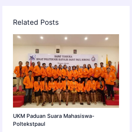
b
dI
e
A
o
n
n
p
Related Posts
o
g
p
k
er
UKM Paduan Suara Mahasiswa-
Poltekstpaul