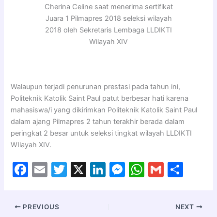
Cherina Celine saat menerima sertifikat
Juara 1 Pilmapres 2018 seleksi wilayah
2018 oleh Sekretaris Lembaga LLDIKTI
Wilayah XIV
Walaupun terjadi penurunan prestasi pada tahun ini,
Politeknik Katolik Saint Paul patut berbesar hati karena
mahasiswa/i yang dikirimkan Politeknik Katolik Saint Paul
dalam ajang Pilmapres 2 tahun terakhir berada dalam
peringkat 2 besar untuk seleksi tingkat wilayah LLDIKTI
WIlayah XIV.
F
E
T
X
Li
M
W
G
S
a
m
w
n
e
h
m
h
c
ai
itt
k
s
at
ai
ar
PREVIOUS
NEXT
e
l
er
e
s
s
l
e