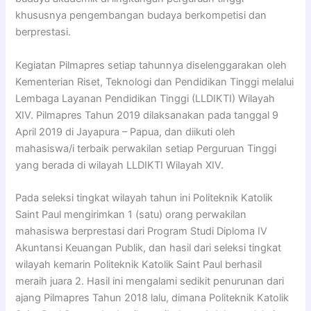
o
n
n
p
khususnya pengembangan budaya berkompetisi dan
o
g
p
berprestasi.
k
er
Kegiatan Pilmapres setiap tahunnya diselenggarakan oleh
Kementerian Riset, Teknologi dan Pendidikan Tinggi melalui
Lembaga Layanan Pendidikan Tinggi (LLDIKTI) Wilayah
XIV. Pilmapres Tahun 2019 dilaksanakan pada tanggal 9
April 2019 di Jayapura – Papua, dan diikuti oleh
mahasiswa/i terbaik perwakilan setiap Perguruan Tinggi
yang berada di wilayah LLDIKTI Wilayah XIV.
Pada seleksi tingkat wilayah tahun ini Politeknik Katolik
Saint Paul mengirimkan 1 (satu) orang perwakilan
mahasiswa berprestasi dari Program Studi Diploma IV
Akuntansi Keuangan Publik, dan hasil dari seleksi tingkat
wilayah kemarin Politeknik Katolik Saint Paul berhasil
meraih juara 2. Hasil ini mengalami sedikit penurunan dari
ajang Pilmapres Tahun 2018 lalu, dimana Politeknik Katolik