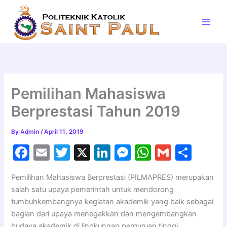
Skip
to
content
Pemilihan Mahasiswa
Berprestasi Tahun 2019
By
Admin
/
April 11, 2019
F
E
T
X
Li
M
W
G
S
a
m
w
n
e
h
m
h
Pemilihan Mahasiswa Berprestasi (PILMAPRES) merupakan
c
ai
itt
k
s
at
ai
ar
salah satu upaya pemerintah untuk mendorong
e
l
er
e
s
s
l
e
tumbuhkembangnya kegiatan akademik yang baik sebagai
b
dI
e
A
bagian dari upaya menegakkan dan mengembangkan
budaya akademik di lingkungan perguruan tinggi