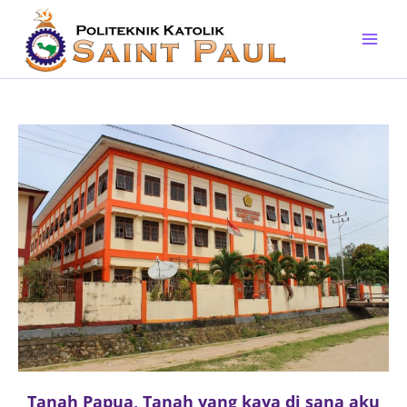
Skip
to
content
Tanah Papua, Tanah yang kaya di sana aku