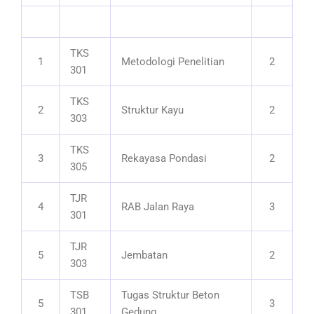
TKS
1
Metodologi Penelitian
2
301
TKS
2
Struktur Kayu
2
303
TKS
3
Rekayasa Pondasi
2
305
TJR
4
RAB Jalan Raya
3
301
TJR
5
Jembatan
2
303
TSB
Tugas Struktur Beton
5
3
301
Gedung