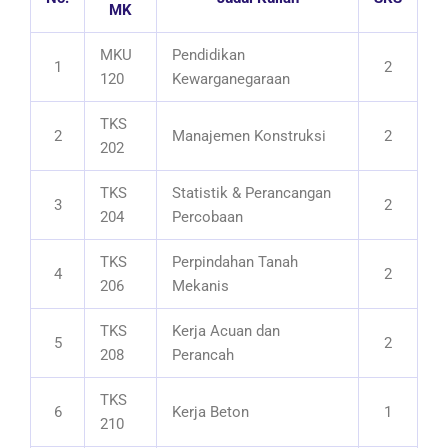
MK
MKU
Pendidikan
1
2
120
Kewarganegaraan
TKS
2
Manajemen Konstruksi
2
202
TKS
Statistik & Perancangan
3
2
204
Percobaan
TKS
Perpindahan Tanah
4
2
206
Mekanis
TKS
Kerja Acuan dan
5
2
208
Perancah
TKS
6
Kerja Beton
1
210