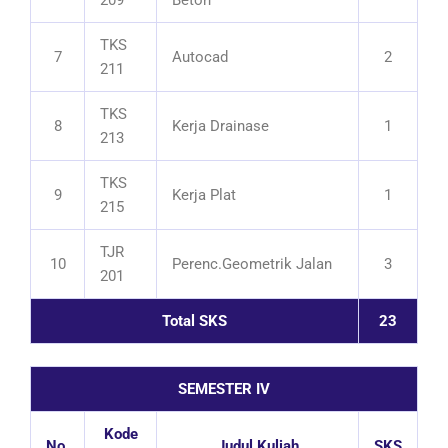
TKS
7
Autocad
2
211
TKS
8
Kerja Drainase
1
213
TKS
9
Kerja Plat
1
215
TJR
10
Perenc.Geometrik Jalan
3
201
Total SKS
23
SEMESTER IV
Kode
No.
Judul Kuliah
SKS