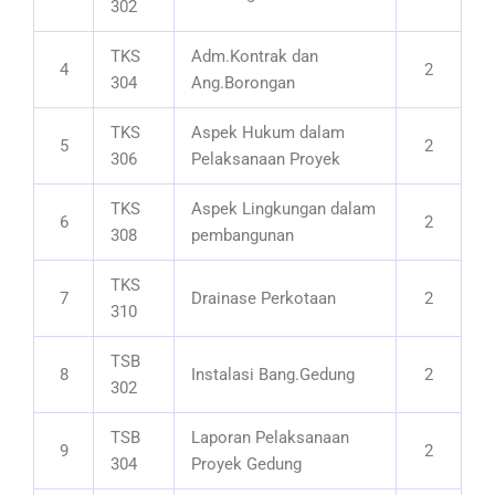
302
TKS
Adm.Kontrak dan
4
2
304
Ang.Borongan
TKS
Aspek Hukum dalam
5
2
306
Pelaksanaan Proyek
TKS
Aspek Lingkungan dalam
6
2
308
pembangunan
TKS
7
Drainase Perkotaan
2
310
TSB
8
Instalasi Bang.Gedung
2
302
TSB
Laporan Pelaksanaan
9
2
304
Proyek Gedung