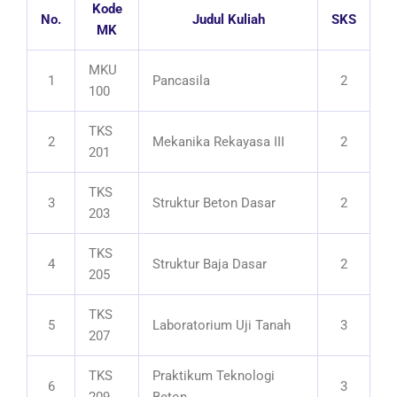
Kode
No.
Judul Kuliah
SKS
MK
MKU
1
Pancasila
2
100
TKS
2
Mekanika Rekayasa III
2
201
TKS
3
Struktur Beton Dasar
2
203
TKS
4
Struktur Baja Dasar
2
205
TKS
5
Laboratorium Uji Tanah
3
207
TKS
Praktikum Teknologi
6
3
209
Beton