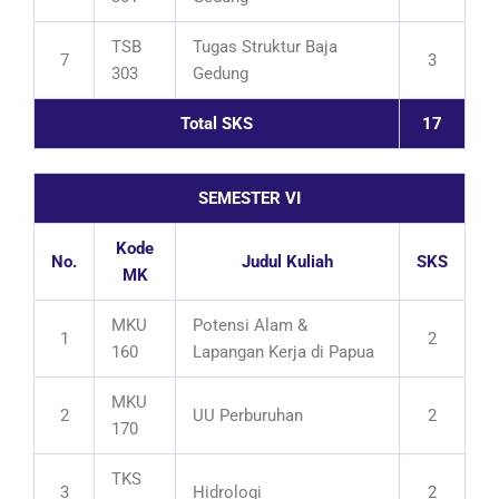
TSB
Tugas Struktur Baja
7
3
303
Gedung
Total SKS
17
SEMESTER VI
Kode
No.
Judul Kuliah
SKS
MK
MKU
Potensi Alam &
1
2
160
Lapangan Kerja di Papua
MKU
2
UU Perburuhan
2
170
TKS
3
Hidrologi
2