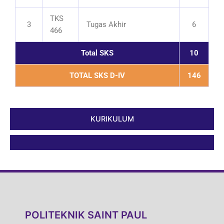
TKS
3
Tugas Akhir
6
466
Total SKS
10
TOTAL SKS D-IV
146
KURIKULUM
POLITEKNIK SAINT PAUL